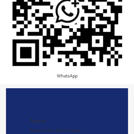
WhatsApp
Контактна інформація
Адреса

Район Ечен, місто Ечжоу,