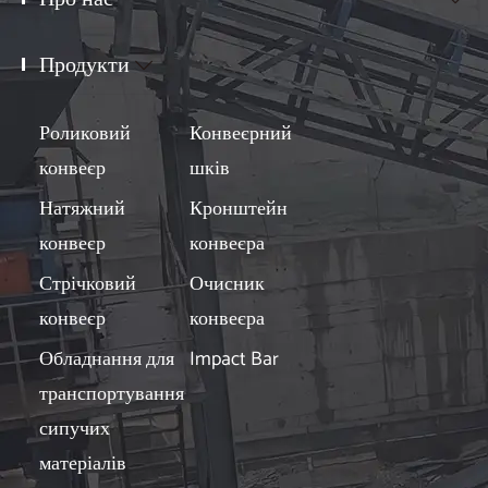
Продукти

Роликовий
Конвеєрний
конвеєр
шків
Натяжний
Кронштейн
конвеєр
конвеєра
Стрічковий
Очисник
конвеєр
конвеєра
Обладнання для
Impact Bar
транспортування
сипучих
матеріалів