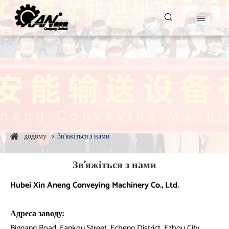


додому
Зв'яжіться з нами
Зв'яжіться з нами
Hubei Xin Aneng Conveying Machinery Co., Ltd.
Адреса заводу:
Bingang Road, Fankou Street, Echeng District, Ezhou City,