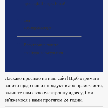
провінція Циндао, Китай
Тел

+86-18561668850
Електронна пошта

enquiry@x-conveyor.com
Ласкаво просимо на наш сайт! Щоб отримати
запити щодо наших продуктів або прайс-листа,
залиште нам свою електронну адресу, і ми
зв’яжемося з вами протягом 24 годин.