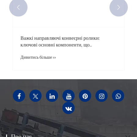


Важкі направляючі конвеєрні ролики:
ключові основні компоненти, що
забезпечують транспортування важких
Дивитись більше >>
навантажень
Про нас
