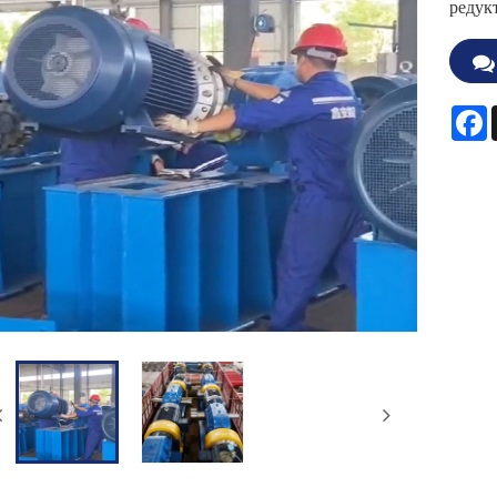
редук
F