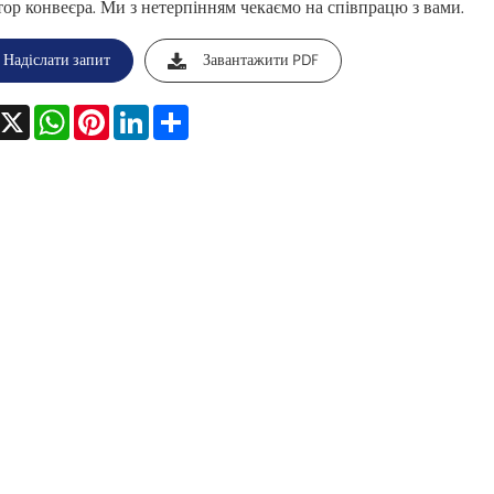
тор конвеєра. Ми з нетерпінням чекаємо на співпрацю з вами.
Надіслати запит
Завантажити PDF
acebook
X
WhatsApp
Pinterest
LinkedIn
Share