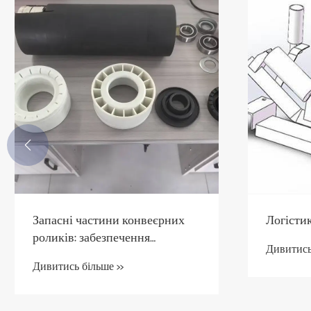

Запасні частини конвеєрних
Логістик
роликів: забезпечення
Дивитись
безперебійної обробки
Дивитись більше >>
матеріалів