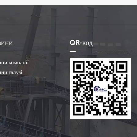
вини
QR-код
ни компанії
ни галузі