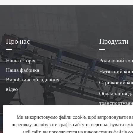
Про нас
Продукти
Наша історія
Роликовий кон
Наша фабрика
Натяжний кон
Виробниче обладнання
Стрічковий ко
відео
Обладнання д
транспортува
сипучих матер
Ми використовуємо файли cookie, щоб запропонувати в
Аксесуари для
перегляду, аналізувати трафік сайту та персоналізувати вм
цей сайт, ви погоджуєтеся на використання файлів co