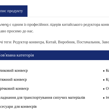
пис продукту
Aneng є одним із професійних лідерів китайського редуктора ко
аво просимо до нас.
чі теги: Редуктор конвеєра, Китай, Виробник, Постачальник, Зав
ов'язана категорія
ликовий конвеєр
К
тяжний конвеєр
К
річковий конвеєр
О
ладнання для транспортування сипучих матеріалів
I
сесуари для конвеєрів