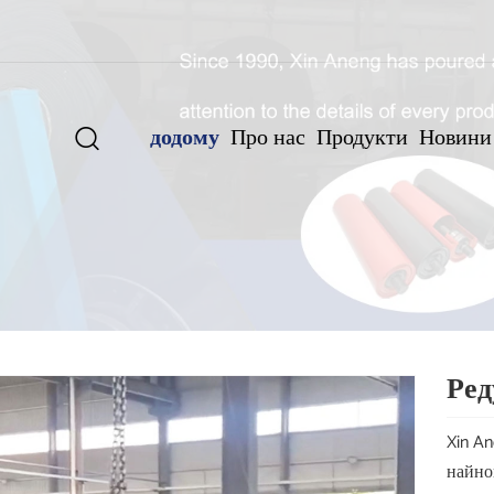
додому
Про нас
Продукти
Новини

Ред
Xin An
найно