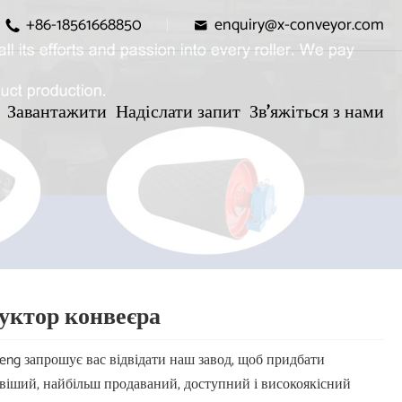
+86-18561668850
enquiry@x-conveyor.com


Завантажити
Надіслати запит
Зв'яжіться з нами
уктор конвеєра
eng запрошує вас відвідати наш завод, щоб придбати
віший, найбільш продаваний, доступний і високоякісний